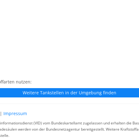
ffarten nutzen:
Weitere Tankstellen in der Umgebung finden
|
Impressum
rinformationsdienst (VID) vom Bundeskartellamt zugelassen und erhalten die Basi
ladesäulen werden von der Bundesnetzagentur bereitgestellt. Weitere Kraftstoff
telle.