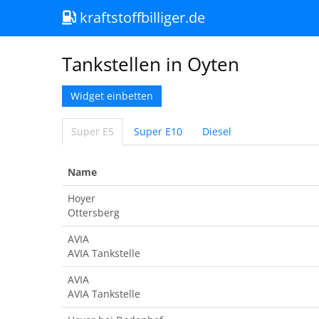
kraftstoffbilliger.de
Tankstellen in Oyten
Widget einbetten
Super E5
Super E10
Diesel
Name
Hoyer
Ottersberg
AVIA
AVIA Tankstelle
AVIA
AVIA Tankstelle