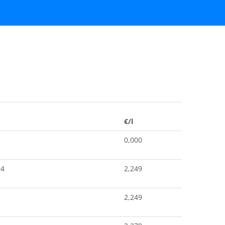
€/l
0,000
94
2,249
2,249