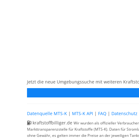
Jetzt die neue Umgebungssuche mit weiteren Kraftsto
Datenquelle MTS-K
|
MTS-K API
|
FAQ
|
Datenschutz
kraftstoffbilliger.de
Wir wurden als offizieller Verbrauche
Markttransparenzstelle für Kraftstoffe (MTS-K). Daten für Strom
ohne Gewähr, es gelten immer die Preise an der jeweiligen Tanks