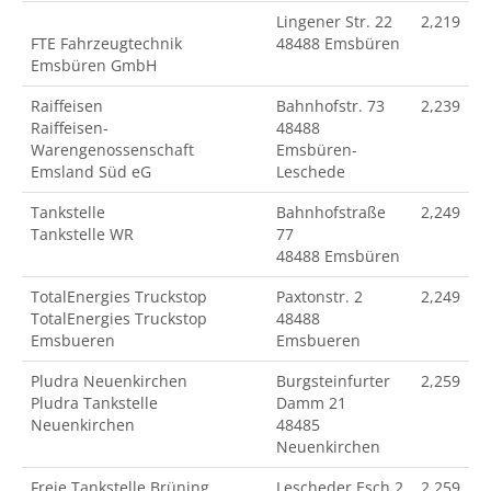
Lingener Str. 22
2,219
FTE Fahrzeugtechnik
48488 Emsbüren
Emsbüren GmbH
Raiffeisen
Bahnhofstr. 73
2,239
Raiffeisen-
48488
Warengenossenschaft
Emsbüren-
Emsland Süd eG
Leschede
Tankstelle
Bahnhofstraße
2,249
Tankstelle WR
77
48488 Emsbüren
TotalEnergies Truckstop
Paxtonstr. 2
2,249
TotalEnergies Truckstop
48488
Emsbueren
Emsbueren
Pludra Neuenkirchen
Burgsteinfurter
2,259
Pludra Tankstelle
Damm 21
Neuenkirchen
48485
Neuenkirchen
Freie Tankstelle Brüning
Lescheder Esch 2
2,259