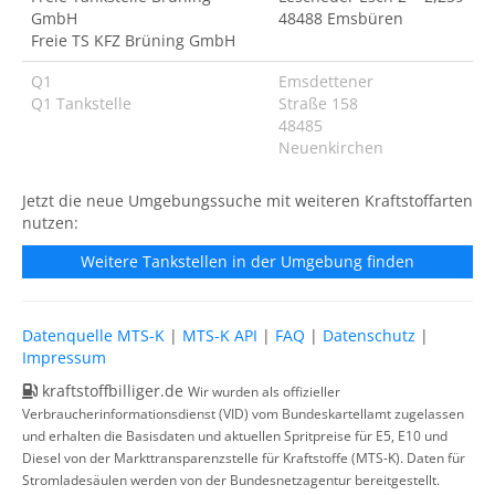
GmbH
48488 Emsbüren
Freie TS KFZ Brüning GmbH
Q1
Emsdettener
Q1 Tankstelle
Straße 158
48485
Neuenkirchen
Jetzt die neue Umgebungssuche mit weiteren Kraftstoffarten
nutzen:
Weitere Tankstellen in der Umgebung finden
Datenquelle MTS-K
|
MTS-K API
|
FAQ
|
Datenschutz
|
Impressum
kraftstoffbilliger.de
Wir wurden als offizieller
Verbraucherinformationsdienst (VID) vom Bundeskartellamt zugelassen
und erhalten die Basisdaten und aktuellen Spritpreise für E5, E10 und
Diesel von der Markttransparenzstelle für Kraftstoffe (MTS-K). Daten für
Stromladesäulen werden von der Bundesnetzagentur bereitgestellt.