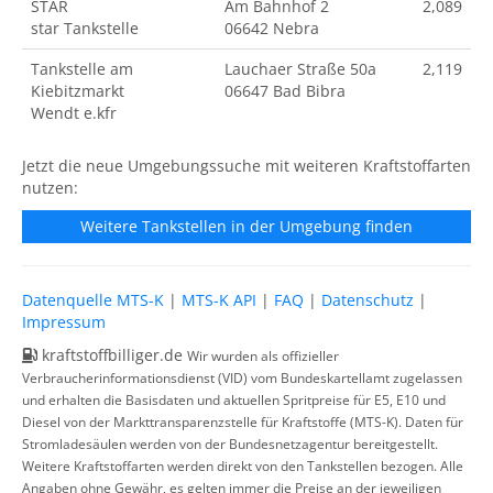
STAR
Am Bahnhof 2
2,089
star Tankstelle
06642 Nebra
Tankstelle am
Lauchaer Straße 50a
2,119
Kiebitzmarkt
06647 Bad Bibra
Wendt e.kfr
Jetzt die neue Umgebungssuche mit weiteren Kraftstoffarten
nutzen:
Weitere Tankstellen in der Umgebung finden
Datenquelle MTS-K
|
MTS-K API
|
FAQ
|
Datenschutz
|
Impressum
kraftstoffbilliger.de
Wir wurden als offizieller
Verbraucherinformationsdienst (VID) vom Bundeskartellamt zugelassen
und erhalten die Basisdaten und aktuellen Spritpreise für E5, E10 und
Diesel von der Markttransparenzstelle für Kraftstoffe (MTS-K). Daten für
Stromladesäulen werden von der Bundesnetzagentur bereitgestellt.
Weitere Kraftstoffarten werden direkt von den Tankstellen bezogen. Alle
Angaben ohne Gewähr, es gelten immer die Preise an der jeweiligen