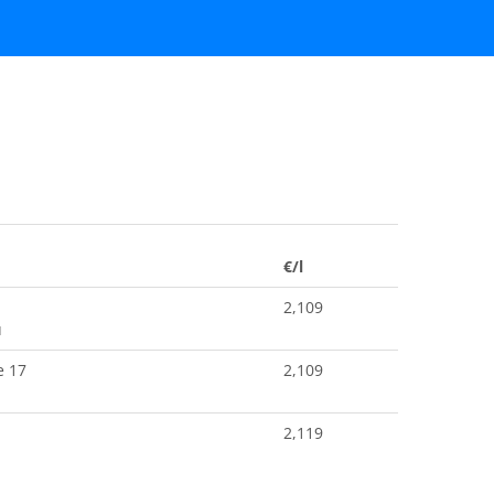
€/l
2,109
u
e 17
2,109
2,119