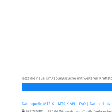
Jetzt die neue Umgebungssuche mit weiteren Kraftsto
Datenquelle MTS-K
|
MTS-K API
|
FAQ
|
Datenschutz
kraftstoffbilliger.de
Wir wurden als offizieller Verbrauche