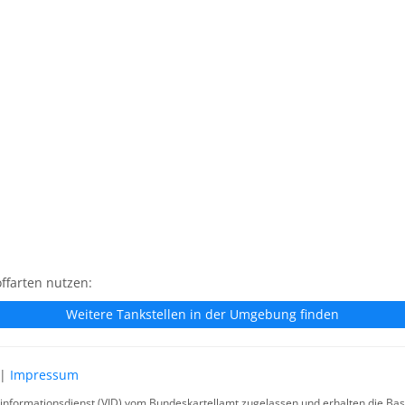
ffarten nutzen:
Weitere Tankstellen in der Umgebung finden
|
Impressum
rinformationsdienst (VID) vom Bundeskartellamt zugelassen und erhalten die Basi