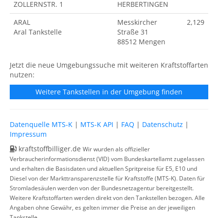
ZOLLERNSTR. 1
HERBERTINGEN
ARAL
Messkircher
2,129
Aral Tankstelle
Straße 31
88512 Mengen
Jetzt die neue Umgebungssuche mit weiteren Kraftstoffarten
nutzen:
Weitere Tankstellen in der Umgebung finden
Datenquelle MTS-K
|
MTS-K API
|
FAQ
|
Datenschutz
|
Impressum
kraftstoffbilliger.de
Wir wurden als offizieller
Verbraucherinformationsdienst (VID) vom Bundeskartellamt zugelassen
und erhalten die Basisdaten und aktuellen Spritpreise für E5, E10 und
Diesel von der Markttransparenzstelle für Kraftstoffe (MTS-K). Daten für
Stromladesäulen werden von der Bundesnetzagentur bereitgestellt.
Weitere Kraftstoffarten werden direkt von den Tankstellen bezogen. Alle
Angaben ohne Gewähr, es gelten immer die Preise an der jeweiligen
Tankstelle.