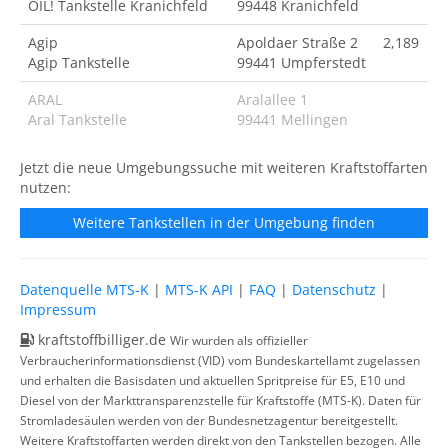
OIL! Tankstelle Kranichfeld
99448 Kranichfeld
Agip
Apoldaer Straße 2
2,189
Agip Tankstelle
99441 Umpferstedt
ARAL
Aralallee 1
Aral Tankstelle
99441 Mellingen
Jetzt die neue Umgebungssuche mit weiteren Kraftstoffarten
nutzen:
Weitere Tankstellen in der Umgebung finden
Datenquelle MTS-K
|
MTS-K API
|
FAQ
|
Datenschutz
|
Impressum
kraftstoffbilliger.de
Wir wurden als offizieller
Verbraucherinformationsdienst (VID) vom Bundeskartellamt zugelassen
und erhalten die Basisdaten und aktuellen Spritpreise für E5, E10 und
Diesel von der Markttransparenzstelle für Kraftstoffe (MTS-K). Daten für
Stromladesäulen werden von der Bundesnetzagentur bereitgestellt.
Weitere Kraftstoffarten werden direkt von den Tankstellen bezogen. Alle