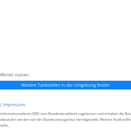
ffarten nutzen:
Weitere Tankstellen in der Umgebung finden
|
Impressum
rinformationsdienst (VID) vom Bundeskartellamt zugelassen und erhalten die Basi
ladesäulen werden von der Bundesnetzagentur bereitgestellt. Weitere Kraftstoff
telle.