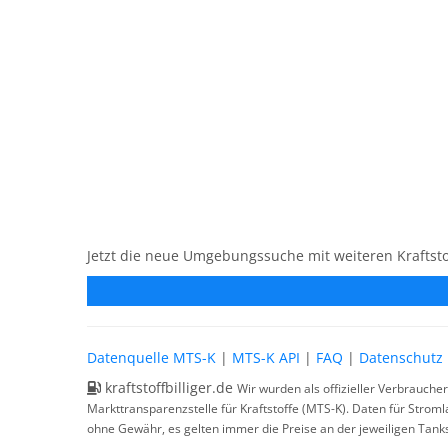
Jetzt die neue Umgebungssuche mit weiteren Kraftsto
Datenquelle MTS-K
|
MTS-K API
|
FAQ
|
Datenschutz
kraftstoffbilliger.de
Wir wurden als offizieller Verbrauche
Markttransparenzstelle für Kraftstoffe (MTS-K). Daten für Strom
ohne Gewähr, es gelten immer die Preise an der jeweiligen Tanks