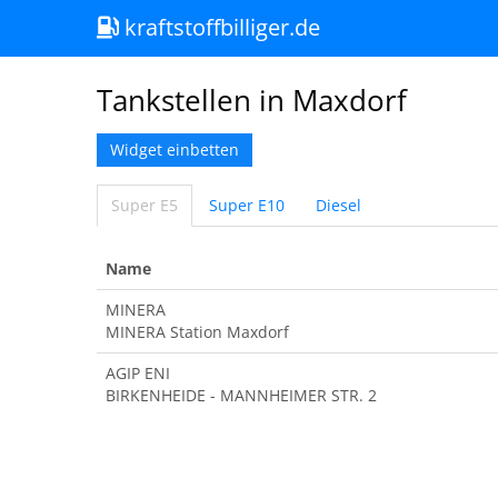
kraftstoffbilliger.de
Tankstellen in Maxdorf
Widget einbetten
Super E5
Super E10
Diesel
Name
MINERA
MINERA Station Maxdorf
AGIP ENI
BIRKENHEIDE - MANNHEIMER STR. 2