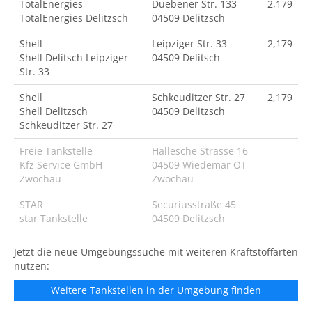
TotalEnergies
Duebener Str. 133
2,179
TotalEnergies Delitzsch
04509 Delitzsch
Shell
Leipziger Str. 33
2,179
Shell Delitsch Leipziger
04509 Delitsch
Str. 33
Shell
Schkeuditzer Str. 27
2,179
Shell Delitzsch
04509 Delitzsch
Schkeuditzer Str. 27
Freie Tankstelle
Hallesche Strasse 16
Kfz Service GmbH
04509 Wiedemar OT
Zwochau
Zwochau
STAR
Securiusstraße 45
star Tankstelle
04509 Delitzsch
Jetzt die neue Umgebungssuche mit weiteren Kraftstoffarten
nutzen:
Weitere Tankstellen in der Umgebung finden