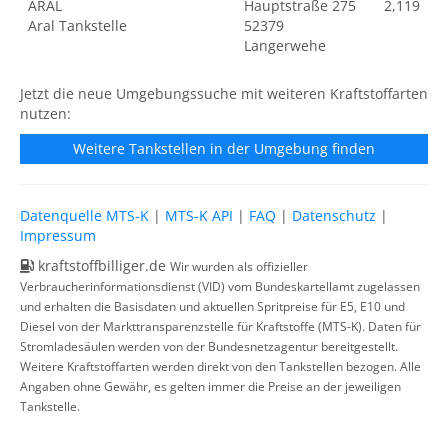
ARAL
Hauptstraße 275
2,119
Aral Tankstelle
52379
Langerwehe
Jetzt die neue Umgebungssuche mit weiteren Kraftstoffarten
nutzen:
Weitere Tankstellen in der Umgebung finden
Datenquelle MTS-K
|
MTS-K API
|
FAQ
|
Datenschutz
|
Impressum
kraftstoffbilliger.de
Wir wurden als offizieller
Verbraucherinformationsdienst (VID) vom Bundeskartellamt zugelassen
und erhalten die Basisdaten und aktuellen Spritpreise für E5, E10 und
Diesel von der Markttransparenzstelle für Kraftstoffe (MTS-K). Daten für
Stromladesäulen werden von der Bundesnetzagentur bereitgestellt.
Weitere Kraftstoffarten werden direkt von den Tankstellen bezogen. Alle
Angaben ohne Gewähr, es gelten immer die Preise an der jeweiligen
Tankstelle.