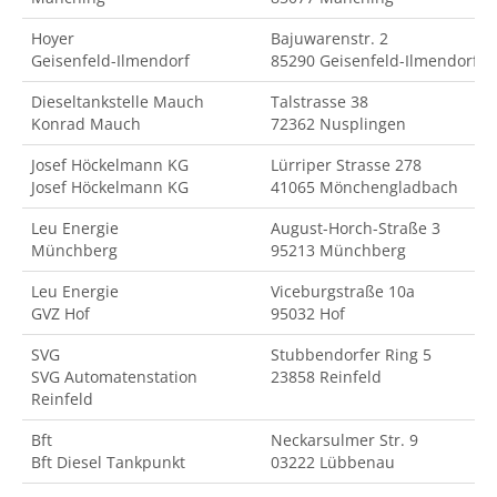
Hoyer
Bajuwarenstr. 2
Geisenfeld-Ilmendorf
85290 Geisenfeld-Ilmendorf
Dieseltankstelle Mauch
Talstrasse 38
Konrad Mauch
72362 Nusplingen
Josef Höckelmann KG
Lürriper Strasse 278
Josef Höckelmann KG
41065 Mönchengladbach
Leu Energie
August-Horch-Straße 3
Münchberg
95213 Münchberg
Leu Energie
Viceburgstraße 10a
GVZ Hof
95032 Hof
SVG
Stubbendorfer Ring 5
SVG Automatenstation
23858 Reinfeld
Reinfeld
Bft
Neckarsulmer Str. 9
Bft Diesel Tankpunkt
03222 Lübbenau