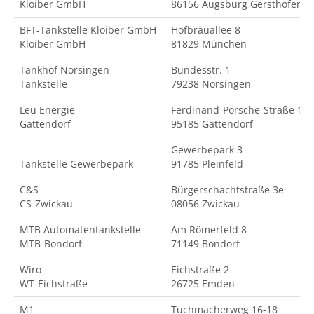
Kloiber GmbH
86156 Augsburg Gersthofen
BFT-Tankstelle Kloiber GmbH
Hofbräuallee 8
Kloiber GmbH
81829 München
Tankhof Norsingen
Bundesstr. 1
Tankstelle
79238 Norsingen
Leu Energie
Ferdinand-Porsche-Straße 18
Gattendorf
95185 Gattendorf
Gewerbepark 3
Tankstelle Gewerbepark
91785 Pleinfeld
C&S
Bürgerschachtstraße 3e
CS-Zwickau
08056 Zwickau
MTB Automatentankstelle
Am Römerfeld 8
MTB-Bondorf
71149 Bondorf
Wiro
Eichstraße 2
WT-Eichstraße
26725 Emden
M1
Tuchmacherweg 16-18