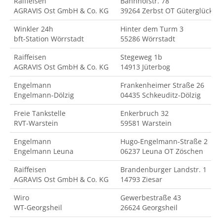
Raiffeisen
Bahnhofstr. 78
AGRAVIS Ost GmbH & Co. KG
39264 Zerbst OT Güterglück
Winkler 24h
Hinter dem Turm 3
bft-Station Wörrstadt
55286 Wörrstadt
Raiffeisen
Stegeweg 1b
AGRAVIS Ost GmbH & Co. KG
14913 Jüterbog
Engelmann
Frankenheimer Straße 26
Engelmann-Dölzig
04435 Schkeuditz-Dölzig
Freie Tankstelle
Enkerbruch 32
RVT-Warstein
59581 Warstein
Engelmann
Hugo-Engelmann-Straße 2
Engelmann Leuna
06237 Leuna OT Zöschen
Raiffeisen
Brandenburger Landstr. 1
AGRAVIS Ost GmbH & Co. KG
14793 Ziesar
Wiro
Gewerbestraße 43
WT-Georgsheil
26624 Georgsheil