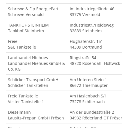
Schrewe & Fip EnergiePart
Im Industriegelände 46
Schrewe-Versmold
33775 Versmold
TANKHOF STEINHEIM
Industriestr./Heideweg
Tankhof Steinheim
32839 Steinheim
Freie
Flughafenstr. 151
S&E Tankstelle
44309 Dortmund
Landhandel Niehues
Ringstraße 54
Landhandel Niehues GmbH &
48720 Rosendahl-Holtwick
Co. KG
Schlicker Transport GmbH
Am Unteren Stein 1
Schlicker Tankstellen
86672 Thierhaupten
Freie Tankstelle
Am Haslenbach 5/1
Vester Tankstelle 1
73278 Schlierbach
Dieselmann
An der Bundesstraße 2
Lausitz-Propan GmbH Prösen
04932 Röderland OT Prösen