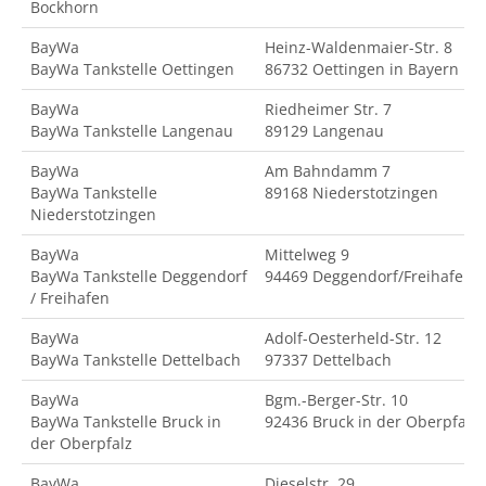
Bockhorn
BayWa
Heinz-Waldenmaier-Str. 8
BayWa Tankstelle Oettingen
86732 Oettingen in Bayern
BayWa
Riedheimer Str. 7
BayWa Tankstelle Langenau
89129 Langenau
BayWa
Am Bahndamm 7
BayWa Tankstelle
89168 Niederstotzingen
Niederstotzingen
BayWa
Mittelweg 9
BayWa Tankstelle Deggendorf
94469 Deggendorf/Freihafen
/ Freihafen
BayWa
Adolf-Oesterheld-Str. 12
BayWa Tankstelle Dettelbach
97337 Dettelbach
BayWa
Bgm.-Berger-Str. 10
BayWa Tankstelle Bruck in
92436 Bruck in der Oberpfalz
der Oberpfalz
BayWa
Dieselstr. 29