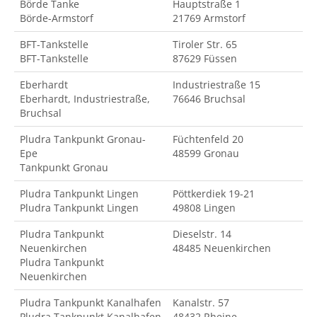
Börde Tanke
Hauptstraße 1
Börde-Armstorf
21769 Armstorf
BFT-Tankstelle
Tiroler Str. 65
BFT-Tankstelle
87629 Füssen
Eberhardt
Industriestraße 15
Eberhardt, Industriestraße,
76646 Bruchsal
Bruchsal
Pludra Tankpunkt Gronau-
Füchtenfeld 20
Epe
48599 Gronau
Tankpunkt Gronau
Pludra Tankpunkt Lingen
Pöttkerdiek 19-21
Pludra Tankpunkt Lingen
49808 Lingen
Pludra Tankpunkt
Dieselstr. 14
Neuenkirchen
48485 Neuenkirchen
Pludra Tankpunkt
Neuenkirchen
Pludra Tankpunkt Kanalhafen
Kanalstr. 57
Pludra Tankpunkt Kanalhafen
48432 Rheine