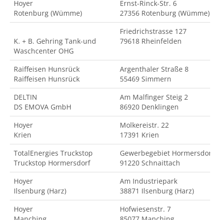
Hoyer
Ernst-Rinck-Str. 6
Rotenburg (Wümme)
27356 Rotenburg (Wümme)
Friedrichstrasse 127
K. + B. Gehring Tank-und
79618 Rheinfelden
Waschcenter OHG
Raiffeisen Hunsrück
Argenthaler Straße 8
Raiffeisen Hunsrück
55469 Simmern
DELTIN
Am Malfinger Steig 2
DS EMOVA GmbH
86920 Denklingen
Hoyer
Molkereistr. 22
Krien
17391 Krien
TotalEnergies Truckstop
Gewerbegebiet Hormersdorf
Truckstop Hormersdorf
91220 Schnaittach
Hoyer
Am Industriepark
Ilsenburg (Harz)
38871 Ilsenburg (Harz)
Hoyer
Hofwiesenstr. 7
Manching
85077 Manching