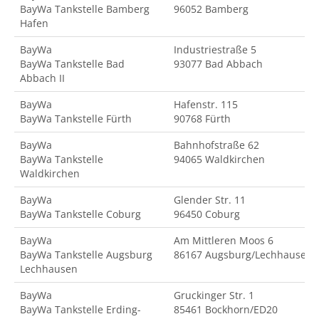
BayWa Tankstelle Bamberg
96052 Bamberg
Hafen
BayWa
Industriestraße 5
BayWa Tankstelle Bad
93077 Bad Abbach
Abbach II
BayWa
Hafenstr. 115
BayWa Tankstelle Fürth
90768 Fürth
BayWa
Bahnhofstraße 62
BayWa Tankstelle
94065 Waldkirchen
Waldkirchen
BayWa
Glender Str. 11
BayWa Tankstelle Coburg
96450 Coburg
BayWa
Am Mittleren Moos 6
BayWa Tankstelle Augsburg
86167 Augsburg/Lechhausen
Lechhausen
BayWa
Gruckinger Str. 1
BayWa Tankstelle Erding-
85461 Bockhorn/ED20