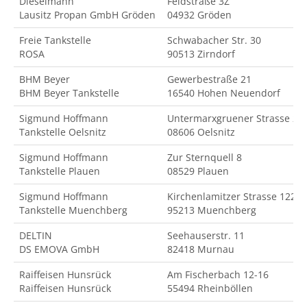
Dieselmann
Feldstraße 3Z
Lausitz Propan GmbH Gröden
04932 Gröden
Freie Tankstelle
Schwabacher Str. 30
ROSA
90513 Zirndorf
BHM Beyer
Gewerbestraße 21
BHM Beyer Tankstelle
16540 Hohen Neuendorf
Sigmund Hoffmann
Untermarxgruener Strasse 2
Tankstelle Oelsnitz
08606 Oelsnitz
Sigmund Hoffmann
Zur Sternquell 8
Tankstelle Plauen
08529 Plauen
Sigmund Hoffmann
Kirchenlamitzer Strasse 122
Tankstelle Muenchberg
95213 Muenchberg
DELTIN
Seehauserstr. 11
DS EMOVA GmbH
82418 Murnau
Raiffeisen Hunsrück
Am Fischerbach 12-16
Raiffeisen Hunsrück
55494 Rheinböllen