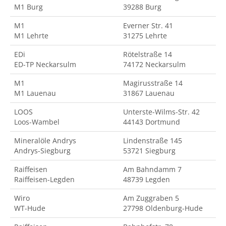
M1 Burg
39288 Burg
M1
Everner Str. 41
M1 Lehrte
31275 Lehrte
EDi
Rötelstraße 14
ED-TP Neckarsulm
74172 Neckarsulm
M1
Magirusstraße 14
M1 Lauenau
31867 Lauenau
LOOS
Unterste-Wilms-Str. 42
Loos-Wambel
44143 Dortmund
Mineralöle Andrys
Lindenstraße 145
Andrys-Siegburg
53721 Siegburg
Raiffeisen
Am Bahndamm 7
Raiffeisen-Legden
48739 Legden
Wiro
Am Zuggraben 5
WT-Hude
27798 Oldenburg-Hude