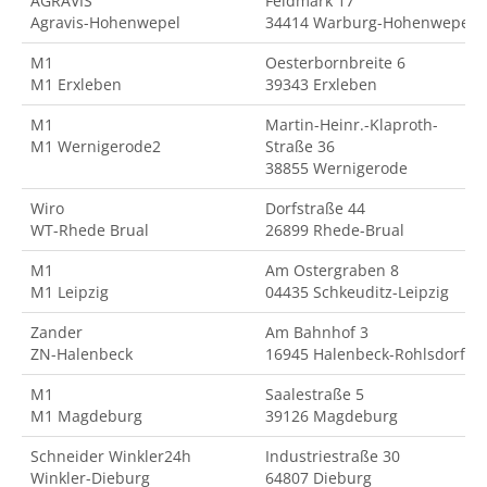
AGRAVIS
Feldmark 17
Agravis-Hohenwepel
34414 Warburg-Hohenwepel
M1
Oesterbornbreite 6
M1 Erxleben
39343 Erxleben
M1
Martin-Heinr.-Klaproth-
M1 Wernigerode2
Straße 36
38855 Wernigerode
Wiro
Dorfstraße 44
WT-Rhede Brual
26899 Rhede-Brual
M1
Am Ostergraben 8
M1 Leipzig
04435 Schkeuditz-Leipzig
Zander
Am Bahnhof 3
ZN-Halenbeck
16945 Halenbeck-Rohlsdorf
M1
Saalestraße 5
M1 Magdeburg
39126 Magdeburg
Schneider Winkler24h
Industriestraße 30
Winkler-Dieburg
64807 Dieburg