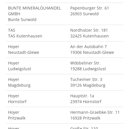
BUNTE MINERALÖLHANDEL
Papenburger Str. 61
GMBH
26903 Surwold
Bunte Surwold
TAS
Nordholzer Str. 181
TAS Kutenhausen
32425 Kutenhausen
Hoyer
An der Autobahn 7
Neustadt-Glewe
19306 Neustadt-Glewe
Hoyer
Wöbbeliner Str.
Ludwigslust
19288 Ludwigslust
Hoyer
Tucheimer Str. 3
Magdeburg
39126 Magdeburg
Hoyer
Hauptstr. 1a
Hornstorf
23974 Hornstorf
Hoyer
Hermann-Graebke-Str. 11
Pritzwalk
16928 Pritzwalk
Hoyer
Große Str. 110