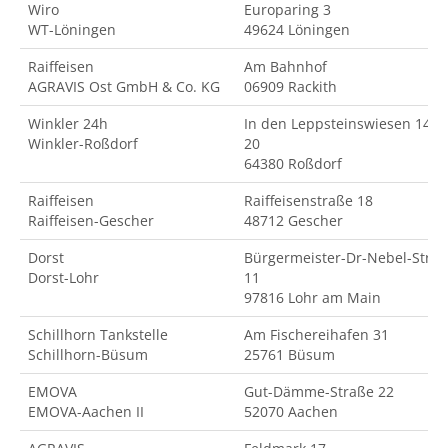
Wiro
Europaring 3
WT-Löningen
49624 Löningen
Raiffeisen
Am Bahnhof
AGRAVIS Ost GmbH & Co. KG
06909 Rackith
Winkler 24h
In den Leppsteinswiesen 14-
Winkler-Roßdorf
20
64380 Roßdorf
Raiffeisen
Raiffeisenstraße 18
Raiffeisen-Gescher
48712 Gescher
Dorst
Bürgermeister-Dr-Nebel-Str.
Dorst-Lohr
11
97816 Lohr am Main
Schillhorn Tankstelle
Am Fischereihafen 31
Schillhorn-Büsum
25761 Büsum
EMOVA
Gut-Dämme-Straße 22
EMOVA-Aachen II
52070 Aachen