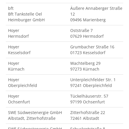
bft
Äußere Annaberger Straße
Bft Tankstelle Oel
12
Heimburger GmbH
09496 Marienberg
Hoyer
Oststraße 7
Hermsdorf
07629 Hermsdorf
Hoyer
Grumbacher Straße 16
Kesselsdorf
01723 Kesselsdorf
Hoyer
Wachtelberg 29
Kürnach
97273 Kürnach
Hoyer
Unterpleichfelder Str. 1
Oberpleichfeld
97241 Oberpleichfeld
Hoyer
Tückelhäuserstr. 57
Ochsenfurt
97199 Ochsenfurt
SWE Südwestenergie GmbH
Zitterhofstraße 22
Albstadt, Zitterhofstraße
72461 Albstadt
SWE Südwestenergie GmbH
Schuckertstraße 8