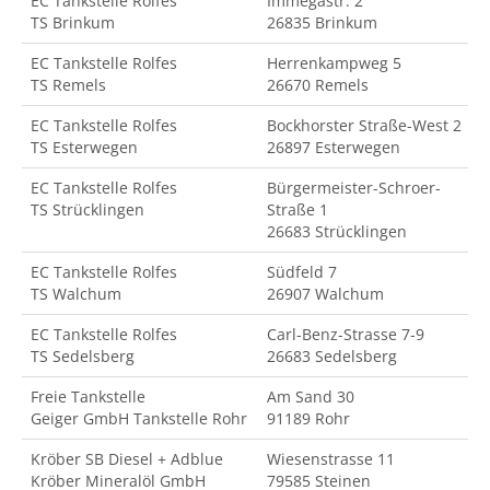
EC Tankstelle Rolfes
Immegastr. 2
TS Brinkum
26835 Brinkum
EC Tankstelle Rolfes
Herrenkampweg 5
TS Remels
26670 Remels
EC Tankstelle Rolfes
Bockhorster Straße-West 2
TS Esterwegen
26897 Esterwegen
EC Tankstelle Rolfes
Bürgermeister-Schroer-
TS Strücklingen
Straße 1
26683 Strücklingen
EC Tankstelle Rolfes
Südfeld 7
TS Walchum
26907 Walchum
EC Tankstelle Rolfes
Carl-Benz-Strasse 7-9
TS Sedelsberg
26683 Sedelsberg
Freie Tankstelle
Am Sand 30
Geiger GmbH Tankstelle Rohr
91189 Rohr
Kröber SB Diesel + Adblue
Wiesenstrasse 11
Kröber Mineralöl GmbH
79585 Steinen