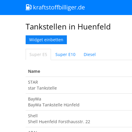
kraftstoffbilliger.de
Tankstellen in Huenfeld
Widget einbetten
Super E5
Super E10
Diesel
Name
STAR
star Tankstelle
BayWa
BayWa Tankstelle Hünfeld
Shell
Shell Huenfeld Forsthausstr. 22