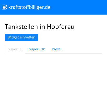
kraftstoffbilliger.de
Tankstellen in Hopferau
Widget einbetten
Super E5
Super E10
Diesel