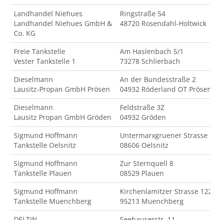
Landhandel Niehues
Ringstraße 54
Landhandel Niehues GmbH &
48720 Rosendahl-Holtwick
Co. KG
Freie Tankstelle
Am Haslenbach 5/1
Vester Tankstelle 1
73278 Schlierbach
Dieselmann
An der Bundesstraße 2
Lausitz-Propan GmbH Prösen
04932 Röderland OT Prösen
Dieselmann
Feldstraße 3Z
Lausitz Propan GmbH Gröden
04932 Gröden
Sigmund Hoffmann
Untermarxgruener Strasse 2
Tankstelle Oelsnitz
08606 Oelsnitz
Sigmund Hoffmann
Zur Sternquell 8
Tankstelle Plauen
08529 Plauen
Sigmund Hoffmann
Kirchenlamitzer Strasse 122
Tankstelle Muenchberg
95213 Muenchberg
DELTIN
Seehauserstr. 11