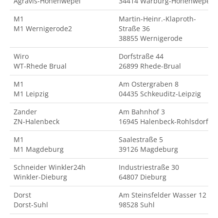
Agravis-Hohenwepel
34414 Warburg-Hohenwepel
M1
Martin-Heinr.-Klaproth-
M1 Wernigerode2
Straße 36
38855 Wernigerode
Wiro
Dorfstraße 44
WT-Rhede Brual
26899 Rhede-Brual
M1
Am Ostergraben 8
M1 Leipzig
04435 Schkeuditz-Leipzig
Zander
Am Bahnhof 3
ZN-Halenbeck
16945 Halenbeck-Rohlsdorf
M1
Saalestraße 5
M1 Magdeburg
39126 Magdeburg
Schneider Winkler24h
Industriestraße 30
Winkler-Dieburg
64807 Dieburg
Dorst
Am Steinsfelder Wasser 12
Dorst-Suhl
98528 Suhl