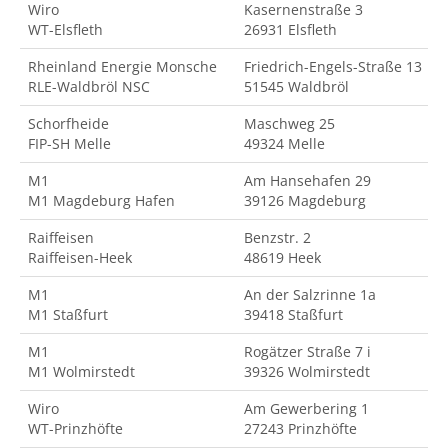
Wiro
Kasernenstraße 3
WT-Elsfleth
26931 Elsfleth
Rheinland Energie Monsche
Friedrich-Engels-Straße 13
RLE-Waldbröl NSC
51545 Waldbröl
Schorfheide
Maschweg 25
FIP-SH Melle
49324 Melle
M1
Am Hansehafen 29
M1 Magdeburg Hafen
39126 Magdeburg
Raiffeisen
Benzstr. 2
Raiffeisen-Heek
48619 Heek
M1
An der Salzrinne 1a
M1 Staßfurt
39418 Staßfurt
M1
Rogätzer Straße 7 i
M1 Wolmirstedt
39326 Wolmirstedt
Wiro
Am Gewerbering 1
WT-Prinzhöfte
27243 Prinzhöfte