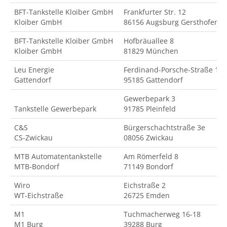
BFT-Tankstelle Kloiber GmbH
Frankfurter Str. 12
Kloiber GmbH
86156 Augsburg Gersthofen
BFT-Tankstelle Kloiber GmbH
Hofbräuallee 8
Kloiber GmbH
81829 München
Leu Energie
Ferdinand-Porsche-Straße 18
Gattendorf
95185 Gattendorf
Gewerbepark 3
Tankstelle Gewerbepark
91785 Pleinfeld
C&S
Bürgerschachtstraße 3e
CS-Zwickau
08056 Zwickau
MTB Automatentankstelle
Am Römerfeld 8
MTB-Bondorf
71149 Bondorf
Wiro
Eichstraße 2
WT-Eichstraße
26725 Emden
M1
Tuchmacherweg 16-18
M1 Burg
39288 Burg