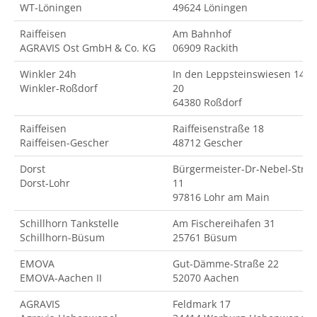
WT-Löningen
49624 Löningen
Raiffeisen
Am Bahnhof
AGRAVIS Ost GmbH & Co. KG
06909 Rackith
Winkler 24h
In den Leppsteinswiesen 14-
Winkler-Roßdorf
20
64380 Roßdorf
Raiffeisen
Raiffeisenstraße 18
Raiffeisen-Gescher
48712 Gescher
Dorst
Bürgermeister-Dr-Nebel-Str.
Dorst-Lohr
11
97816 Lohr am Main
Schillhorn Tankstelle
Am Fischereihafen 31
Schillhorn-Büsum
25761 Büsum
EMOVA
Gut-Dämme-Straße 22
EMOVA-Aachen II
52070 Aachen
AGRAVIS
Feldmark 17