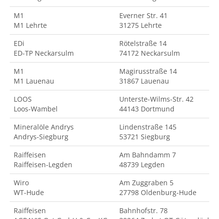
M1
Everner Str. 41
M1 Lehrte
31275 Lehrte
EDi
Rötelstraße 14
ED-TP Neckarsulm
74172 Neckarsulm
M1
Magirusstraße 14
M1 Lauenau
31867 Lauenau
LOOS
Unterste-Wilms-Str. 42
Loos-Wambel
44143 Dortmund
Mineralöle Andrys
Lindenstraße 145
Andrys-Siegburg
53721 Siegburg
Raiffeisen
Am Bahndamm 7
Raiffeisen-Legden
48739 Legden
Wiro
Am Zuggraben 5
WT-Hude
27798 Oldenburg-Hude
Raiffeisen
Bahnhofstr. 78