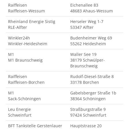
Raiffeisen
Eichenallee 83
Raiffeisen-Wessum
48683 Ahaus-Wessum
Rheinland Energie Sistig
Herseler Weg 1-7
RLE-Alfter
53347 Alfter
Winkler24h
Budenheimer Weg 69
Winkler-Heidesheim
55262 Heidesheim
M1
Waller See 19
M1 Braunschweig
38179 Schwülper-
Braunschweig
Raiffeisen
Rudolf-Diesel-Straße 8
Raiffeisen-Borchen
33178 Borchen
M1
Gabelsberger Straße 1b
Sack-Schöningen
38364 Schöningen
Leu Energie
Straßburgstraße 9
Schweinfurt
97424 Schweinfurt
BFT Tankstelle Gerstenlauer
Hauptstrasse 20