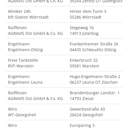
AGRAVIS Ost GmbH & Co. KG
39264 Zerbst OT Güterglück
Winkler 24h
Hinter dem Turm 3
bft-Station Wörrstadt
55286 Wörrstadt
Raiffeisen
Stegeweg 1b
AGRAVIS Ost GmbH & Co. KG
14913 Jüterbog
Engelmann
Frankenheimer Straße 26
Engelmann-Dölzig
04435 Schkeuditz-Dölzig
Freie Tankstelle
Enkerbruch 32
RVT-Warstein
59581 Warstein
Engelmann
Hugo-Engelmann-Straße 2
Engelmann Leuna
06237 Leuna OT Zöschen
Raiffeisen
Brandenburger Landstr. 1
AGRAVIS Ost GmbH & Co. KG
14793 Ziesar
Wiro
Gewerbestraße 43
WT-Georgsheil
26624 Georgsheil
Wiro
Europaring 3