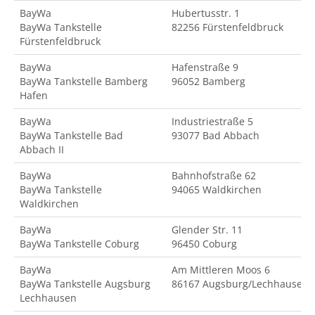
BayWa
Hubertusstr. 1
BayWa Tankstelle
82256 Fürstenfeldbruck
Fürstenfeldbruck
BayWa
Hafenstraße 9
BayWa Tankstelle Bamberg
96052 Bamberg
Hafen
BayWa
Industriestraße 5
BayWa Tankstelle Bad
93077 Bad Abbach
Abbach II
BayWa
Bahnhofstraße 62
BayWa Tankstelle
94065 Waldkirchen
Waldkirchen
BayWa
Glender Str. 11
BayWa Tankstelle Coburg
96450 Coburg
BayWa
Am Mittleren Moos 6
BayWa Tankstelle Augsburg
86167 Augsburg/Lechhausen
Lechhausen