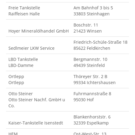
Freie Tankstelle
Am Bahnhof 3 bis 5
Raiffeisen Halle
33803 Steinhagen
Boschstr. 11
Hoyer Mineralölhandel GmbH
21423 Winsen
Friedrich-Schüle-Straße 18
Sedlmeier LKW Service
85622 Feldkirchen
LBD Tankstelle
Bergmannstr. 10
LBD-Damme
49439 Steinfeld
Ortlepp
Thöreyer Str. 2 B
Ortlepp
99334 Ichtershausen
Otto Steiner
Fuhrmannstraße 8
Otto Steiner Nachf. GmbH u
95030 Hof
Co.
Blankenhorststr. 6
Kaiser-Tankstelle Isenstedt
32339 Espelkamp
HEM
Ost-West-Str. 13