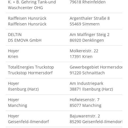
K. + B. Gehring Tank-und
79618 Rheinfelden
Waschcenter OHG
Raiffeisen Hunsrück
Argenthaler Straße 8
Raiffeisen Hunsrück
55469 Simmern
DELTIN
Am Malfinger Steig 2
DS EMOVA GmbH
86920 Denklingen
Hoyer
Molkereistr. 22
Krien
17391 Krien
TotalEnergies Truckstop
Gewerbegebiet Hormersdorf
Truckstop Hormersdorf
91220 Schnaittach
Hoyer
Am Industriepark
Ilsenburg (Harz)
38871 Ilsenburg (Harz)
Hoyer
Hofwiesenstr. 7
Manching
85077 Manching
Hoyer
Bajuwarenstr. 2
Geisenfeld-Ilmendorf
85290 Geisenfeld-Ilmendorf