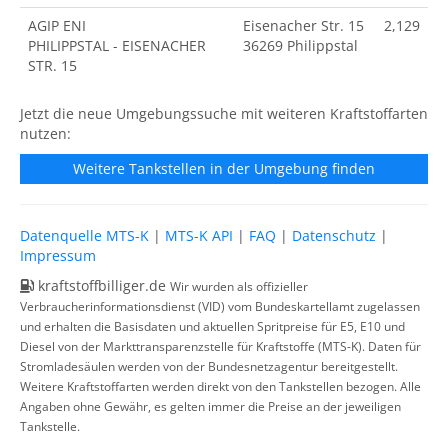
AGIP ENI
Eisenacher Str. 15
2,129
PHILIPPSTAL - EISENACHER
36269 Philippstal
STR. 15
Jetzt die neue Umgebungssuche mit weiteren Kraftstoffarten
nutzen:
Weitere Tankstellen in der Umgebung finden
Datenquelle MTS-K
|
MTS-K API
|
FAQ
|
Datenschutz
|
Impressum
kraftstoffbilliger.de
Wir wurden als offizieller
Verbraucherinformationsdienst (VID) vom Bundeskartellamt zugelassen
und erhalten die Basisdaten und aktuellen Spritpreise für E5, E10 und
Diesel von der Markttransparenzstelle für Kraftstoffe (MTS-K). Daten für
Stromladesäulen werden von der Bundesnetzagentur bereitgestellt.
Weitere Kraftstoffarten werden direkt von den Tankstellen bezogen. Alle
Angaben ohne Gewähr, es gelten immer die Preise an der jeweiligen
Tankstelle.