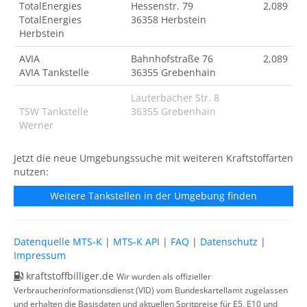
TotalEnergies
Hessenstr. 79
2,089
TotalEnergies
36358 Herbstein
Herbstein
AVIA
Bahnhofstraße 76
2,089
AVIA Tankstelle
36355 Grebenhain
Lauterbacher Str. 8
TSW Tankstelle
36355 Grebenhain
Werner
Jetzt die neue Umgebungssuche mit weiteren Kraftstoffarten
nutzen:
Weitere Tankstellen in der Umgebung finden
Datenquelle MTS-K
|
MTS-K API
|
FAQ
|
Datenschutz
|
Impressum
kraftstoffbilliger.de
Wir wurden als offizieller
Verbraucherinformationsdienst (VID) vom Bundeskartellamt zugelassen
und erhalten die Basisdaten und aktuellen Spritpreise für E5, E10 und