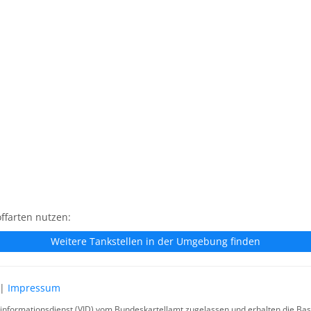
ffarten nutzen:
Weitere Tankstellen in der Umgebung finden
|
Impressum
rinformationsdienst (VID) vom Bundeskartellamt zugelassen und erhalten die Basi