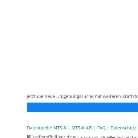
Jetzt die neue Umgebungssuche mit weiteren Kraftsto
Datenquelle MTS-K
|
MTS-K API
|
FAQ
|
Datenschutz
kraftstoffbilliger.de
Wir wurden als offizieller Verbrauche