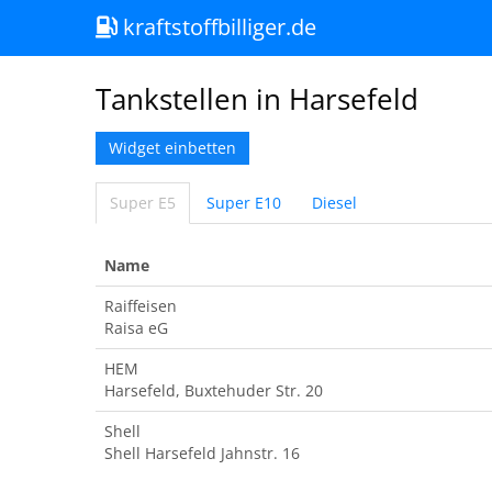
kraftstoffbilliger.de
Tankstellen in Harsefeld
Widget einbetten
Super E5
Super E10
Diesel
Name
Raiffeisen
Raisa eG
HEM
Harsefeld, Buxtehuder Str. 20
Shell
Shell Harsefeld Jahnstr. 16