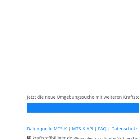
Jetzt die neue Umgebungssuche mit weiteren Kraftsto
Datenquelle MTS-K
|
MTS-K API
|
FAQ
|
Datenschutz
kraftstoffbilliger.de
Wir wurden als offizieller Verbrauche