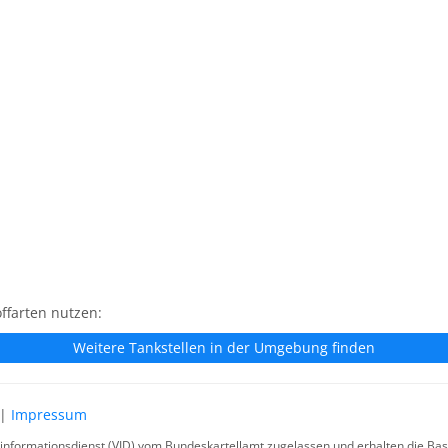
ffarten nutzen:
Weitere Tankstellen in der Umgebung finden
|
Impressum
rinformationsdienst (VID) vom Bundeskartellamt zugelassen und erhalten die Basi