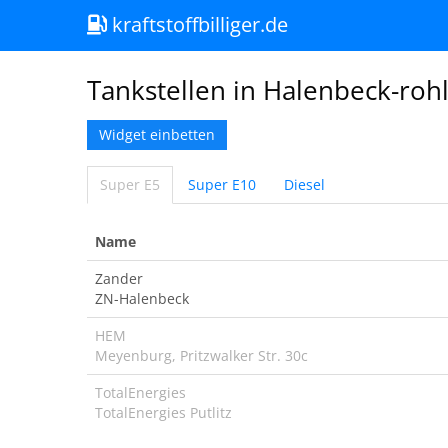
kraftstoffbilliger.de
Tankstellen in Halenbeck-roh
Widget einbetten
Super E5
Super E10
Diesel
Name
Zander
ZN-Halenbeck
HEM
Meyenburg, Pritzwalker Str. 30c
TotalEnergies
TotalEnergies Putlitz