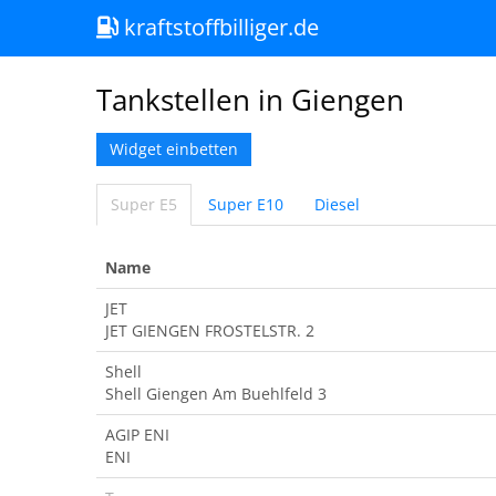
kraftstoffbilliger.de
Tankstellen in Giengen
Widget einbetten
Super E5
Super E10
Diesel
Name
JET
JET GIENGEN FROSTELSTR. 2
Shell
Shell Giengen Am Buehlfeld 3
AGIP ENI
ENI