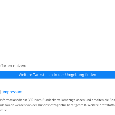
ffarten nutzen:
Weitere Tankstellen in der Umgebung finden
|
Impressum
rinformationsdienst (VID) vom Bundeskartellamt zugelassen und erhalten die Basi
ladesäulen werden von der Bundesnetzagentur bereitgestellt. Weitere Kraftstoff
telle.