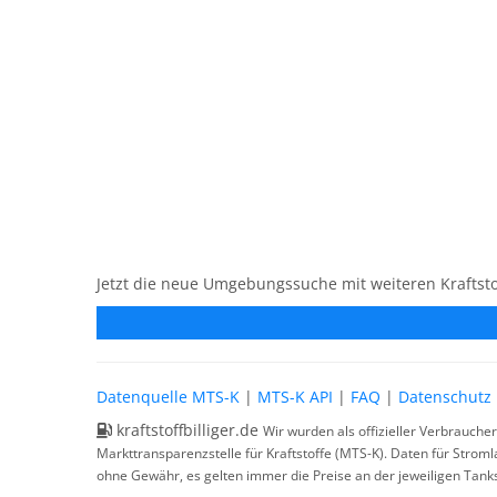
Jetzt die neue Umgebungssuche mit weiteren Kraftsto
Datenquelle MTS-K
|
MTS-K API
|
FAQ
|
Datenschutz
kraftstoffbilliger.de
Wir wurden als offizieller Verbrauche
Markttransparenzstelle für Kraftstoffe (MTS-K). Daten für Strom
ohne Gewähr, es gelten immer die Preise an der jeweiligen Tanks