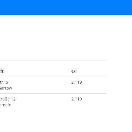
ft
€/l
tr. 6
2,119
Gartow
traße 12
2,119
Jameln