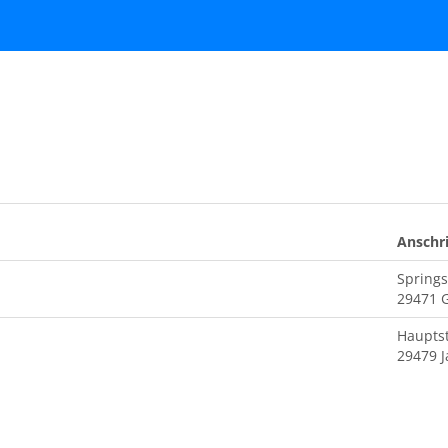
Anschri
Springs
29471 
Haupts
29479 