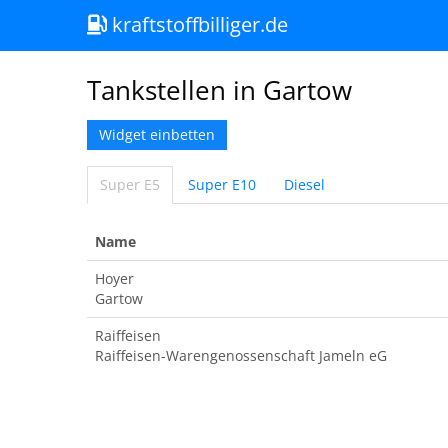
kraftstoffbilliger.de
Tankstellen in Gartow
Widget einbetten
Super E5
Super E10
Diesel
Name
Hoyer
Gartow
Raiffeisen
Raiffeisen-Warengenossenschaft Jameln eG