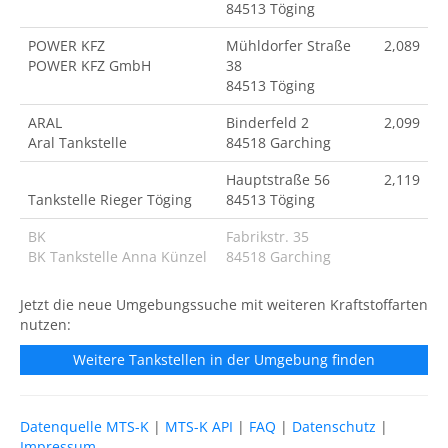
84513 Töging
POWER KFZ
Mühldorfer Straße
2,089
POWER KFZ GmbH
38
84513 Töging
ARAL
Binderfeld 2
2,099
Aral Tankstelle
84518 Garching
Hauptstraße 56
2,119
Tankstelle Rieger Töging
84513 Töging
BK
Fabrikstr. 35
BK Tankstelle Anna Künzel
84518 Garching
Jetzt die neue Umgebungssuche mit weiteren Kraftstoffarten
nutzen:
Weitere Tankstellen in der Umgebung finden
Datenquelle MTS-K
|
MTS-K API
|
FAQ
|
Datenschutz
|
Impressum