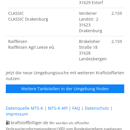
31629 Estorf
CLASSIC
Verdener
2,159
CLASSIC Drakenburg
Landstr. 2
31623
Drakenburg
Raiffeisen
Brokeloher
2,159
Raiffeisen Agil Leese eG
Straße 18
31628
Landesbergen
Jetzt die neue Umgebungssuche mit weiteren Kraftstoffarten
nutzen:
Weitere Tankstellen in der Umgebung finden
Datenquelle MTS-K
|
MTS-K API
|
FAQ
|
Datenschutz
|
Impressum
kraftstoffbilliger.de
Wir wurden als offizieller
Verbraucherinformationsdienst (VID) vom Bundeskartellamt zugelassen