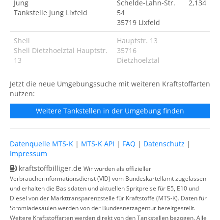
Jung
Schelde-Lahn-Str.
2,134
Tankstelle Jung Lixfeld
54
35719 Lixfeld
Shell
Hauptstr. 13
Shell Dietzhoelztal Hauptstr.
35716
13
Dietzhoelztal
Jetzt die neue Umgebungssuche mit weiteren Kraftstoffarten
nutzen:
Weitere Tankstellen in der Umgebung finden
Datenquelle MTS-K
|
MTS-K API
|
FAQ
|
Datenschutz
|
Impressum
kraftstoffbilliger.de
Wir wurden als offizieller
Verbraucherinformationsdienst (VID) vom Bundeskartellamt zugelassen
und erhalten die Basisdaten und aktuellen Spritpreise für E5, E10 und
Diesel von der Markttransparenzstelle für Kraftstoffe (MTS-K). Daten für
Stromladesäulen werden von der Bundesnetzagentur bereitgestellt.
Weitere Kraftstoffarten werden direkt von den Tankstellen bezogen. Alle