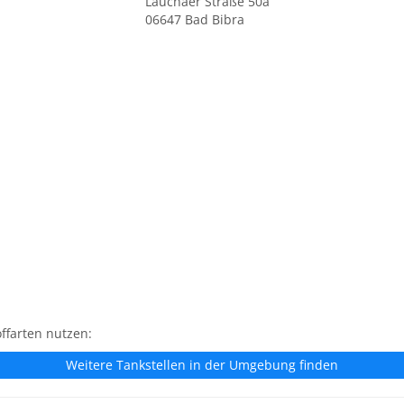
Lauchaer Straße 50a
06647 Bad Bibra
ffarten nutzen:
Weitere Tankstellen in der Umgebung finden