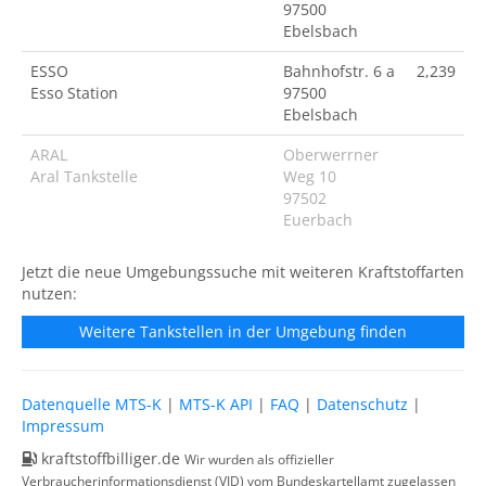
97500
Ebelsbach
ESSO
Bahnhofstr. 6 a
2,239
Esso Station
97500
Ebelsbach
ARAL
Oberwerrner
Aral Tankstelle
Weg 10
97502
Euerbach
Jetzt die neue Umgebungssuche mit weiteren Kraftstoffarten
nutzen:
Weitere Tankstellen in der Umgebung finden
Datenquelle MTS-K
|
MTS-K API
|
FAQ
|
Datenschutz
|
Impressum
kraftstoffbilliger.de
Wir wurden als offizieller
Verbraucherinformationsdienst (VID) vom Bundeskartellamt zugelassen