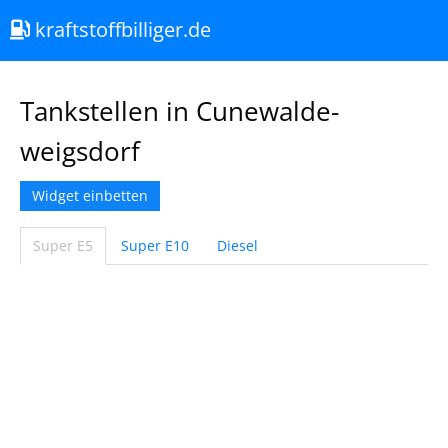
kraftstoffbilliger.de
Tankstellen in Cunewalde-
weigsdorf
Widget einbetten
Super E5
Super E10
Diesel