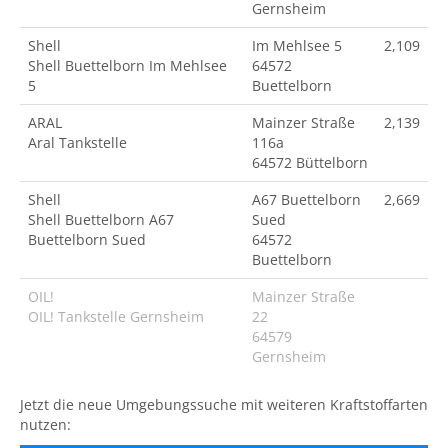
Gernsheim
Shell
Im Mehlsee 5
2,109
Shell Buettelborn Im Mehlsee
64572
5
Buettelborn
ARAL
Mainzer Straße
2,139
Aral Tankstelle
116a
64572 Büttelborn
Shell
A67 Buettelborn
2,669
Shell Buettelborn A67
Sued
Buettelborn Sued
64572
Buettelborn
OIL!
Mainzer Straße
OIL! Tankstelle Gernsheim
22
64579
Gernsheim
Jetzt die neue Umgebungssuche mit weiteren Kraftstoffarten
nutzen: