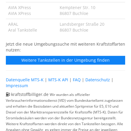
AVIA XPress
Kemptener Str. 10
AVIA XPress
86807 Buchloe
ARAL
Landsberger Straße 20
Aral Tankstelle
86807 Buchloe
Jetzt die neue Umgebungssuche mit weiteren Kraftstoffarten
nutzen:
Weitere Tankstellen in der Umgebung finden
Datenquelle MTS-K
|
MTS-K API
|
FAQ
|
Datenschutz
|
Impressum
kraftstoffbilliger.de
Wir wurden als offizieller
Verbraucherinformationsdienst (VID) vom Bundeskartellamt zugelassen
und erhalten die Basisdaten und aktuellen Spritpreise für E5, E10 und
Diesel von der Markttransparenzstelle für Kraftstoffe (MTS-K). Daten für
Stromladesäulen werden von der Bundesnetzagentur bereitgestellt.
Weitere Kraftstoffarten werden direkt von den Tankstellen bezogen. Alle
Angaben ohne Gewähr, es gelten immer die Preise an der jeweiligen