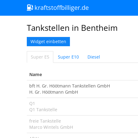
kraftstoffbilliger.de
Tankstellen in Bentheim
Widget einbetten
Super E5
Super E10
Diesel
Name
bft H. Gr. Höötmann Tankstellen GmbH
H. Gr. Höötmann GmbH
Q1
Q1 Tankstelle
freie Tankstelle
Marco Wintels GmbH