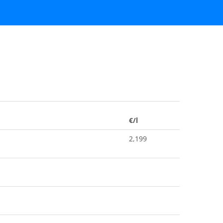
€/l
2,199