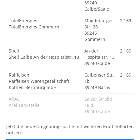
39240
Calbe/Saale
TotalEnergies
Magdeburger
2,169
TotalEnergies Gommern
Str. 28
39245
Gommern
Shell
An der
2,169
Shell Calbe An der Hospitalstr. 13
Hospitalstr. 13
39240 Calbe
Raiffeisen
Calbenser Str.
2,189
Raiffeisen Warengesellschaft
1b
Köthen-Bernburg mbH
39249 Barby
ARAL
Salzer Straße
Aral Tankstelle
18 d
39240 Calbe
Jetzt die neue Umgebungssuche mit weiteren Kraftstoffarten
nutzen: