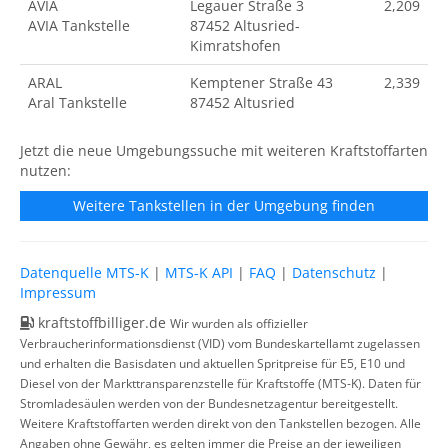
AVIA
Legauer Straße 3
2,209
AVIA Tankstelle
87452 Altusried-
Kimratshofen
ARAL
Kemptener Straße 43
2,339
Aral Tankstelle
87452 Altusried
Jetzt die neue Umgebungssuche mit weiteren Kraftstoffarten
nutzen:
Weitere Tankstellen in der Umgebung finden
Datenquelle MTS-K
|
MTS-K API
|
FAQ
|
Datenschutz
|
Impressum
kraftstoffbilliger.de
Wir wurden als offizieller
Verbraucherinformationsdienst (VID) vom Bundeskartellamt zugelassen
und erhalten die Basisdaten und aktuellen Spritpreise für E5, E10 und
Diesel von der Markttransparenzstelle für Kraftstoffe (MTS-K). Daten für
Stromladesäulen werden von der Bundesnetzagentur bereitgestellt.
Weitere Kraftstoffarten werden direkt von den Tankstellen bezogen. Alle
Angaben ohne Gewähr, es gelten immer die Preise an der jeweiligen