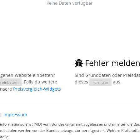
Fehler melde
eigenen Website einbetten?
Sind Grunddaten oder Preisdate
. Falls du weitere
dieses
aus.
e einbetten
Formular
unsere
Preisvergleich-Widgets
|
Impressum
rinformationsdienst (VID) vom Bundeskartellamt zugelassen und erhalten die Basi
ladesäulen werden von der Bundesnetzagentur bereitgestellt. Weitere Kraftstoff
telle.