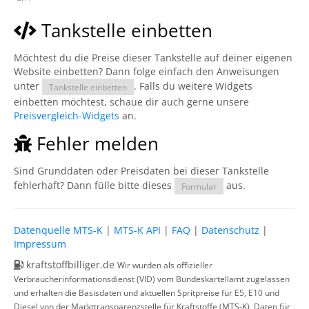
Tankstelle einbetten
Möchtest du die Preise dieser Tankstelle auf deiner eigenen
Website einbetten? Dann folge einfach den Anweisungen
unter
. Falls du weitere Widgets
Tankstelle einbetten
einbetten möchtest, schaue dir auch gerne unsere
Preisvergleich-Widgets
an.
Fehler melden
Sind Grunddaten oder Preisdaten bei dieser Tankstelle
fehlerhaft? Dann fülle bitte dieses
aus.
Formular
Datenquelle MTS-K
|
MTS-K API
|
FAQ
|
Datenschutz
|
Impressum
kraftstoffbilliger.de
Wir wurden als offizieller
Verbraucherinformationsdienst (VID) vom Bundeskartellamt zugelassen
und erhalten die Basisdaten und aktuellen Spritpreise für E5, E10 und
Diesel von der Markttransparenzstelle für Kraftstoffe (MTS-K). Daten für