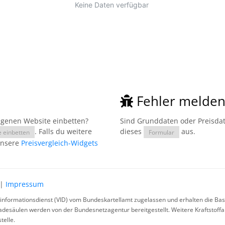
Fehler melde
eigenen Website einbetten?
Sind Grunddaten oder Preisdate
. Falls du weitere
dieses
aus.
e einbetten
Formular
unsere
Preisvergleich-Widgets
|
Impressum
rinformationsdienst (VID) vom Bundeskartellamt zugelassen und erhalten die Basi
ladesäulen werden von der Bundesnetzagentur bereitgestellt. Weitere Kraftstoff
telle.