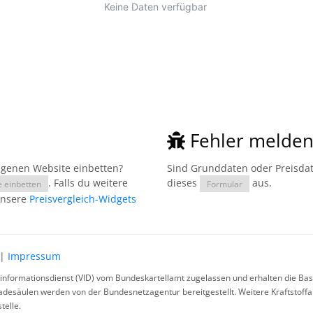
Fehler melde
eigenen Website einbetten?
Sind Grunddaten oder Preisdate
. Falls du weitere
dieses
aus.
e einbetten
Formular
unsere
Preisvergleich-Widgets
|
Impressum
rinformationsdienst (VID) vom Bundeskartellamt zugelassen und erhalten die Basi
ladesäulen werden von der Bundesnetzagentur bereitgestellt. Weitere Kraftstoff
telle.