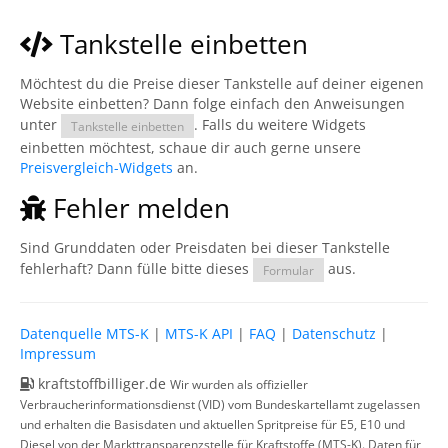
Tankstelle einbetten
Möchtest du die Preise dieser Tankstelle auf deiner eigenen
Website einbetten? Dann folge einfach den Anweisungen
unter
. Falls du weitere Widgets
Tankstelle einbetten
einbetten möchtest, schaue dir auch gerne unsere
Preisvergleich-Widgets
an.
Fehler melden
Sind Grunddaten oder Preisdaten bei dieser Tankstelle
fehlerhaft? Dann fülle bitte dieses
aus.
Formular
Datenquelle MTS-K
|
MTS-K API
|
FAQ
|
Datenschutz
|
Impressum
kraftstoffbilliger.de
Wir wurden als offizieller
Verbraucherinformationsdienst (VID) vom Bundeskartellamt zugelassen
und erhalten die Basisdaten und aktuellen Spritpreise für E5, E10 und
Diesel von der Markttransparenzstelle für Kraftstoffe (MTS-K). Daten für