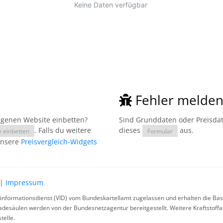
Fehler melde
eigenen Website einbetten?
Sind Grunddaten oder Preisdate
. Falls du weitere
dieses
aus.
e einbetten
Formular
unsere
Preisvergleich-Widgets
|
Impressum
rinformationsdienst (VID) vom Bundeskartellamt zugelassen und erhalten die Basi
ladesäulen werden von der Bundesnetzagentur bereitgestellt. Weitere Kraftstoff
telle.