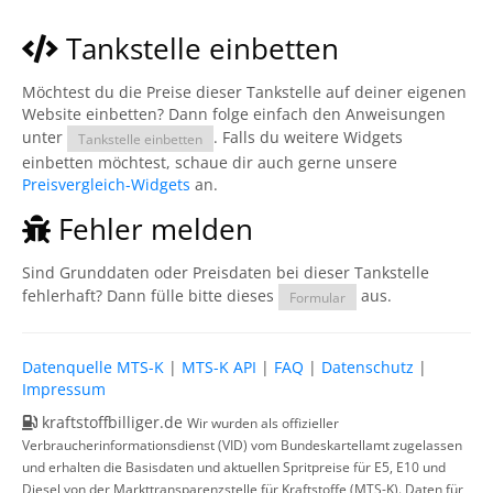
Tankstelle einbetten
Möchtest du die Preise dieser Tankstelle auf deiner eigenen
Website einbetten? Dann folge einfach den Anweisungen
unter
. Falls du weitere Widgets
Tankstelle einbetten
einbetten möchtest, schaue dir auch gerne unsere
Preisvergleich-Widgets
an.
Fehler melden
Sind Grunddaten oder Preisdaten bei dieser Tankstelle
fehlerhaft? Dann fülle bitte dieses
aus.
Formular
Datenquelle MTS-K
|
MTS-K API
|
FAQ
|
Datenschutz
|
Impressum
kraftstoffbilliger.de
Wir wurden als offizieller
Verbraucherinformationsdienst (VID) vom Bundeskartellamt zugelassen
und erhalten die Basisdaten und aktuellen Spritpreise für E5, E10 und
Diesel von der Markttransparenzstelle für Kraftstoffe (MTS-K). Daten für