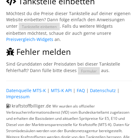
Tankstelle einbetten
Möchtest du die Preise dieser Tankstelle auf deiner eigenen
Website einbetten? Dann folge einfach den Anweisungen
unter
. Falls du weitere Widgets
Tankstelle einbetten
einbetten möchtest, schaue dir auch gerne unsere
Preisvergleich-Widgets
an.
Fehler melden
Sind Grunddaten oder Preisdaten bei dieser Tankstelle
fehlerhaft? Dann fülle bitte dieses
aus.
Formular
Datenquelle MTS-K
|
MTS-K API
|
FAQ
|
Datenschutz
|
Impressum
kraftstoffbilliger.de
Wir wurden als offizieller
Verbraucherinformationsdienst (VID) vom Bundeskartellamt zugelassen
und erhalten die Basisdaten und aktuellen Spritpreise für E5, E10 und
Diesel von der Markttransparenzstelle für Kraftstoffe (MTS-K). Daten für
Stromladesäulen werden von der Bundesnetzagentur bereitgestellt.
Weitere Kraftstoffarten werden direkt von den Tankstellen bezogen. Alle