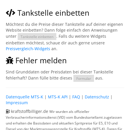
Tankstelle einbetten
Möchtest du die Preise dieser Tankstelle auf deiner eigenen
Website einbetten? Dann folge einfach den Anweisungen
unter
. Falls du weitere Widgets
Tankstelle einbetten
einbetten möchtest, schaue dir auch gerne unsere
Preisvergleich-Widgets
an.
Fehler melden
Sind Grunddaten oder Preisdaten bei dieser Tankstelle
fehlerhaft? Dann fülle bitte dieses
aus.
Formular
Datenquelle MTS-K
|
MTS-K API
|
FAQ
|
Datenschutz
|
Impressum
kraftstoffbilliger.de
Wir wurden als offizieller
Verbraucherinformationsdienst (VID) vom Bundeskartellamt zugelassen
und erhalten die Basisdaten und aktuellen Spritpreise für E5, E10 und
Diesel von der Markttransparenzstelle für Kraftstoffe (MTS-K). Daten für