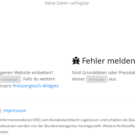
Fehler melde
eigenen Website einbetten?
Sind Grunddaten oder Preisdate
. Falls du weitere
dieses
aus.
e einbetten
Formular
unsere
Preisvergleich-Widgets
|
Impressum
rinformationsdienst (VID) vom Bundeskartellamt zugelassen und erhalten die Basi
ladesäulen werden von der Bundesnetzagentur bereitgestellt. Weitere Kraftstoff
telle.