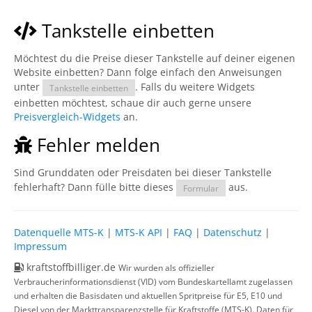
Tankstelle einbetten
Möchtest du die Preise dieser Tankstelle auf deiner eigenen
Website einbetten? Dann folge einfach den Anweisungen
unter
. Falls du weitere Widgets
Tankstelle einbetten
einbetten möchtest, schaue dir auch gerne unsere
Preisvergleich-Widgets
an.
Fehler melden
Sind Grunddaten oder Preisdaten bei dieser Tankstelle
fehlerhaft? Dann fülle bitte dieses
aus.
Formular
Datenquelle MTS-K
|
MTS-K API
|
FAQ
|
Datenschutz
|
Impressum
kraftstoffbilliger.de
Wir wurden als offizieller
Verbraucherinformationsdienst (VID) vom Bundeskartellamt zugelassen
und erhalten die Basisdaten und aktuellen Spritpreise für E5, E10 und
Diesel von der Markttransparenzstelle für Kraftstoffe (MTS-K). Daten für