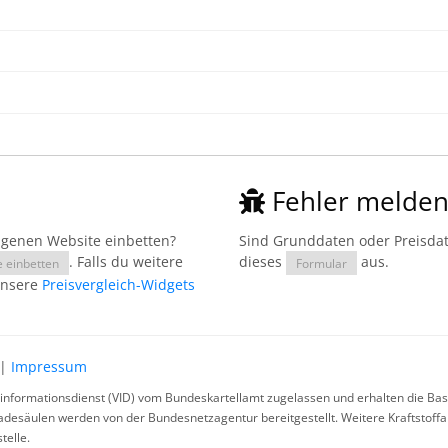
Fehler melde
eigenen Website einbetten?
Sind Grunddaten oder Preisdate
. Falls du weitere
dieses
aus.
e einbetten
Formular
unsere
Preisvergleich-Widgets
|
Impressum
rinformationsdienst (VID) vom Bundeskartellamt zugelassen und erhalten die Basi
ladesäulen werden von der Bundesnetzagentur bereitgestellt. Weitere Kraftstoff
telle.