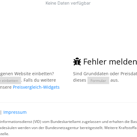
Fehler melde
eigenen Website einbetten?
Sind Grunddaten oder Preisdate
. Falls du weitere
dieses
aus.
e einbetten
Formular
unsere
Preisvergleich-Widgets
|
Impressum
rinformationsdienst (VID) vom Bundeskartellamt zugelassen und erhalten die Basi
ladesäulen werden von der Bundesnetzagentur bereitgestellt. Weitere Kraftstoff
telle.