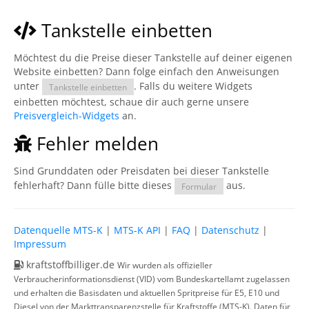
Tankstelle einbetten
Möchtest du die Preise dieser Tankstelle auf deiner eigenen
Website einbetten? Dann folge einfach den Anweisungen
unter
. Falls du weitere Widgets
Tankstelle einbetten
einbetten möchtest, schaue dir auch gerne unsere
Preisvergleich-Widgets
an.
Fehler melden
Sind Grunddaten oder Preisdaten bei dieser Tankstelle
fehlerhaft? Dann fülle bitte dieses
aus.
Formular
Datenquelle MTS-K
|
MTS-K API
|
FAQ
|
Datenschutz
|
Impressum
kraftstoffbilliger.de
Wir wurden als offizieller
Verbraucherinformationsdienst (VID) vom Bundeskartellamt zugelassen
und erhalten die Basisdaten und aktuellen Spritpreise für E5, E10 und
Diesel von der Markttransparenzstelle für Kraftstoffe (MTS-K). Daten für