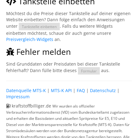
Tankstelle einbetten
Möchtest du die Preise dieser Tankstelle auf deiner eigenen
Website einbetten? Dann folge einfach den Anweisungen
unter
. Falls du weitere Widgets
Tankstelle einbetten
einbetten möchtest, schaue dir auch gerne unsere
Preisvergleich-Widgets
an.
Fehler melden
Sind Grunddaten oder Preisdaten bei dieser Tankstelle
fehlerhaft? Dann fülle bitte dieses
aus.
Formular
Datenquelle MTS-K
|
MTS-K API
|
FAQ
|
Datenschutz
|
Impressum
kraftstoffbilliger.de
Wir wurden als offizieller
Verbraucherinformationsdienst (VID) vom Bundeskartellamt zugelassen
und erhalten die Basisdaten und aktuellen Spritpreise für E5, E10 und
Diesel von der Markttransparenzstelle für Kraftstoffe (MTS-K). Daten für
Stromladesäulen werden von der Bundesnetzagentur bereitgestellt.
Weitere Kraftstoffarten werden direkt von den Tankstellen bezogen. Alle