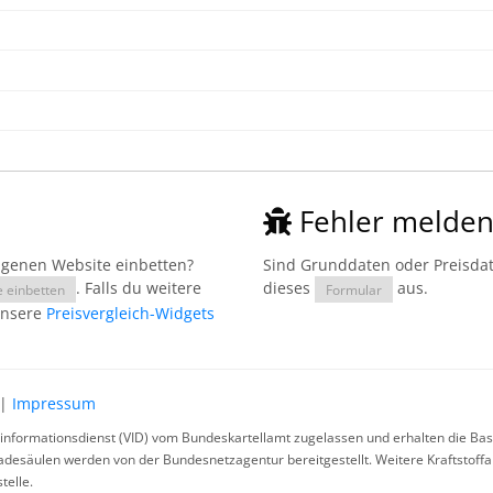
Fehler melde
eigenen Website einbetten?
Sind Grunddaten oder Preisdate
. Falls du weitere
dieses
aus.
e einbetten
Formular
unsere
Preisvergleich-Widgets
|
Impressum
rinformationsdienst (VID) vom Bundeskartellamt zugelassen und erhalten die Basi
ladesäulen werden von der Bundesnetzagentur bereitgestellt. Weitere Kraftstoff
telle.