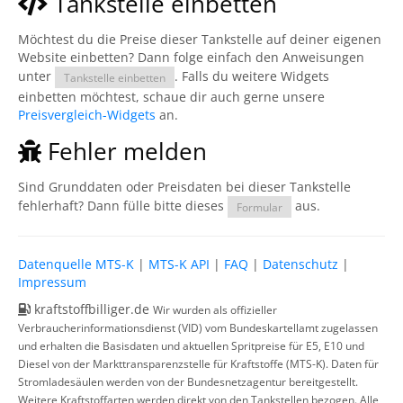
Tankstelle einbetten
Möchtest du die Preise dieser Tankstelle auf deiner eigenen
Website einbetten? Dann folge einfach den Anweisungen
unter
. Falls du weitere Widgets
Tankstelle einbetten
einbetten möchtest, schaue dir auch gerne unsere
Preisvergleich-Widgets
an.
Fehler melden
Sind Grunddaten oder Preisdaten bei dieser Tankstelle
fehlerhaft? Dann fülle bitte dieses
aus.
Formular
Datenquelle MTS-K
|
MTS-K API
|
FAQ
|
Datenschutz
|
Impressum
kraftstoffbilliger.de
Wir wurden als offizieller
Verbraucherinformationsdienst (VID) vom Bundeskartellamt zugelassen
und erhalten die Basisdaten und aktuellen Spritpreise für E5, E10 und
Diesel von der Markttransparenzstelle für Kraftstoffe (MTS-K). Daten für
Stromladesäulen werden von der Bundesnetzagentur bereitgestellt.
Weitere Kraftstoffarten werden direkt von den Tankstellen bezogen. Alle