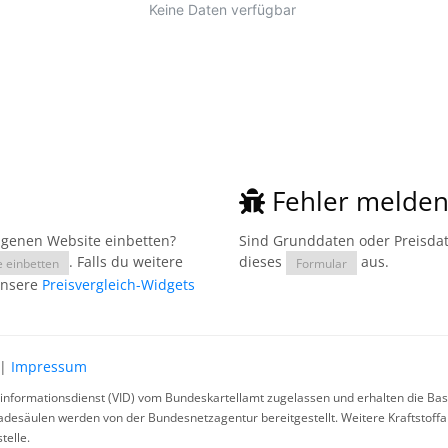
Fehler melde
eigenen Website einbetten?
Sind Grunddaten oder Preisdate
. Falls du weitere
dieses
aus.
e einbetten
Formular
unsere
Preisvergleich-Widgets
|
Impressum
rinformationsdienst (VID) vom Bundeskartellamt zugelassen und erhalten die Basi
ladesäulen werden von der Bundesnetzagentur bereitgestellt. Weitere Kraftstoff
telle.