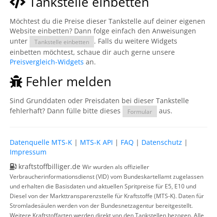
Tankstelle einbetten
Möchtest du die Preise dieser Tankstelle auf deiner eigenen
Website einbetten? Dann folge einfach den Anweisungen
unter
. Falls du weitere Widgets
Tankstelle einbetten
einbetten möchtest, schaue dir auch gerne unsere
Preisvergleich-Widgets
an.
Fehler melden
Sind Grunddaten oder Preisdaten bei dieser Tankstelle
fehlerhaft? Dann fülle bitte dieses
aus.
Formular
Datenquelle MTS-K
|
MTS-K API
|
FAQ
|
Datenschutz
|
Impressum
kraftstoffbilliger.de
Wir wurden als offizieller
Verbraucherinformationsdienst (VID) vom Bundeskartellamt zugelassen
und erhalten die Basisdaten und aktuellen Spritpreise für E5, E10 und
Diesel von der Markttransparenzstelle für Kraftstoffe (MTS-K). Daten für
Stromladesäulen werden von der Bundesnetzagentur bereitgestellt.
Weitere Kraftstoffarten werden direkt von den Tankstellen bezogen. Alle