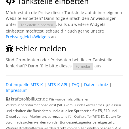
Tankstelle einbetten
Möchtest du die Preise dieser Tankstelle auf deiner eigenen
Website einbetten? Dann folge einfach den Anweisungen
unter
. Falls du weitere Widgets
Tankstelle einbetten
einbetten möchtest, schaue dir auch gerne unsere
Preisvergleich-Widgets
an.
Fehler melden
Sind Grunddaten oder Preisdaten bei dieser Tankstelle
fehlerhaft? Dann fülle bitte dieses
aus.
Formular
Datenquelle MTS-K
|
MTS-K API
|
FAQ
|
Datenschutz
|
Impressum
kraftstoffbilliger.de
Wir wurden als offizieller
Verbraucherinformationsdienst (VID) vom Bundeskartellamt zugelassen
und erhalten die Basisdaten und aktuellen Spritpreise für E5, E10 und
Diesel von der Markttransparenzstelle für Kraftstoffe (MTS-K). Daten für
Stromladesäulen werden von der Bundesnetzagentur bereitgestellt.
Weitere Kraftstoffarten werden direkt von den Tankstellen bezogen. Alle